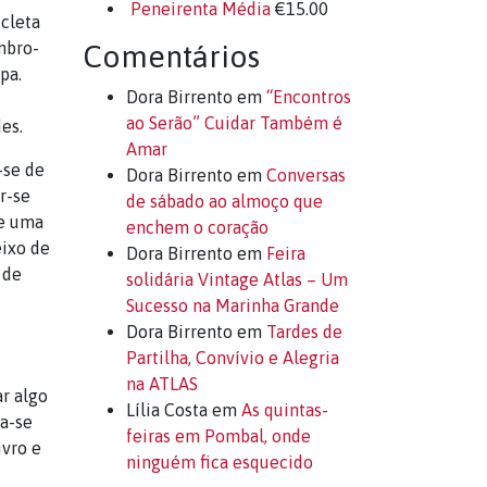
Peneirenta Média
€
15.00
icleta
mbro-
Comentários
pa.
Dora Birrento
em
“Encontros
ao Serão” Cuidar Também é
es.
Amar
-se de
Dora Birrento
em
Conversas
r-se
de sábado ao almoço que
de uma
enchem o coração
eixo de
Dora Birrento
em
Feira
 de
solidária Vintage Atlas – Um
Sucesso na Marinha Grande
Dora Birrento
em
Tardes de
Partilha, Convívio e Alegria
na ATLAS
r algo
Lília Costa
em
As quintas-
ta-se
feiras em Pombal, onde
ivro e
ninguém fica esquecido