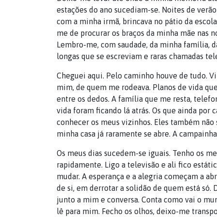
estações do ano sucediam-se. Noites de verão 
com a minha irmã, brincava no pátio da escol
me de procurar os braços da minha mãe nas n
Lembro-me, com saudade, da minha família, da
longas que se escreviam e raras chamadas tele
Cheguei aqui. Pelo caminho houve de tudo. Vit
mim, de quem me rodeava. Planos de vida qu
entre os dedos. A família que me resta, tele
vida foram ficando lá atrás. Os que ainda por
conhecer os meus vizinhos. Eles também não 
minha casa já raramente se abre. A campainha
Os meus dias sucedem-se iguais. Tenho os me
rapidamente. Ligo a televisão e ali fico está
mudar. A esperança e a alegria começam a ab
de si, em derrotar a solidão de quem está só.
junto a mim e conversa. Conta como vai o mundo
lê para mim. Fecho os olhos, deixo-me transpor