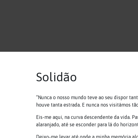
Solidão
“Nunca o nosso mundo teve ao seu dispor tant
houve tanta estrada. E nunca nos visitámos t
Eis-me aqui, na curva descendente da vida. Pa
alaranjado, até se esconder para lá do horizon
Deixo-me levar até onde a minha memória alc