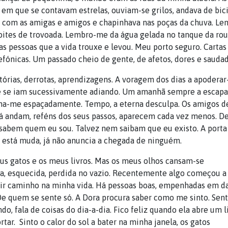
em que se contavam estrelas, ouviam-se grilos, andava de bic
a com as amigas e amigos e chapinhava nas poças da chuva. Le
oites de trovoada. Lembro-me da água gelada no tanque da rou
s pessoas que a vida trouxe e levou. Meu porto seguro. Cartas
fónicas. Um passado cheio de gente, de afetos, dores e saudad
órias, derrotas, aprendizagens. A voragem dos dias a apoderar
e se iam sucessivamente adiando. Um amanhã sempre a escapa
fona-me espaçadamente. Tempo, a eterna desculpa. Os amigos 
 cá andam, reféns dos seus passos, aparecem cada vez menos. D
sabem quem eu sou. Talvez nem saibam que eu existo. A porta
 está muda, já não anuncia a chegada de ninguém.
us gatos e os meus livros. Mas os meus olhos cansam-se
tica, esquecida, perdida no vazio. Recentemente algo começou a
rir caminho na minha vida. Há pessoas boas, empenhadas em da
 De quem se sente só. A Dora procura saber como me sinto. Sen
, fala de coisas do dia-a-dia. Fico feliz quando ela abre um l
tar. Sinto o calor do sol a bater na minha janela, os gatos