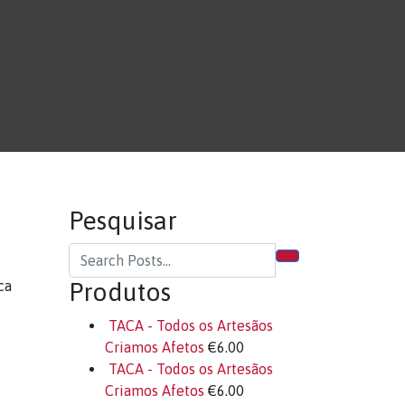
Pesquisar
ca
Produtos
TACA - Todos os Artesãos
Criamos Afetos
€
6.00
TACA - Todos os Artesãos
Criamos Afetos
€
6.00