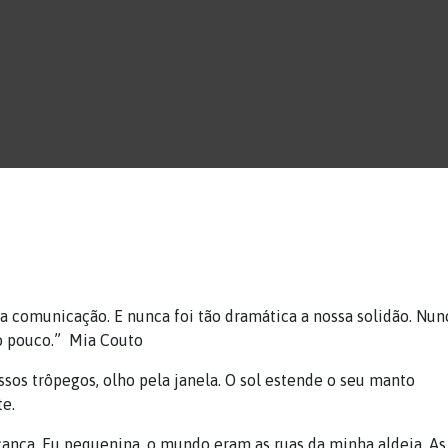
a comunicação. E nunca foi tão dramática a nossa solidão. Nun
ão pouco.” Mia Couto
ssos trôpegos, olho pela janela. O sol estende o seu manto
te.
ança. Eu pequenina, o mundo eram as ruas da minha aldeia. As