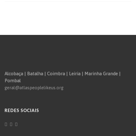
Alcobaça | Batalha | Coimbra | Leiria | Marinha Grande |
Pombal
geral@atlaspeoplelikeus.org
REDES SOCIAIS