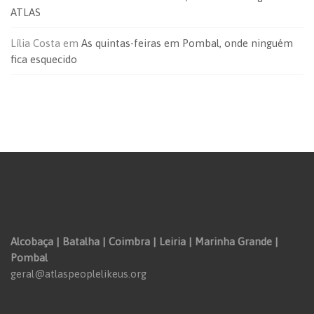
ATLAS
Lília Costa
em
As quintas-feiras em Pombal, onde ninguém
fica esquecido
Alcobaça | Batalha | Coimbra | Leiria | Marinha Grande |
Pombal
geral@atlaspeoplelikeus.org