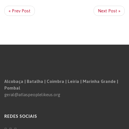
« Prev Post
Next Post »
Alcobaça | Batalha | Coimbra | Leiria | Marinha Grande |
Pombal
geral@atlaspeoplelikeus.org
REDES SOCIAIS