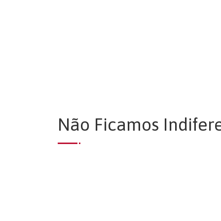
Compromisso
“Assumimos o compromisso em promover 
especial de qualquer grupo desfavorec
mobilização para a educação para o
Não Ficamos Indifer