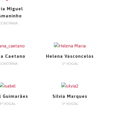
ia Miguel
smaninho
ECRETÁRIA
na Caetano
Helena Vasconcelos
ECRETÁRIA
1ª VOGAL
l Guimarães
Sílvia Marques
4ª VOGAL
5ª VOGAL