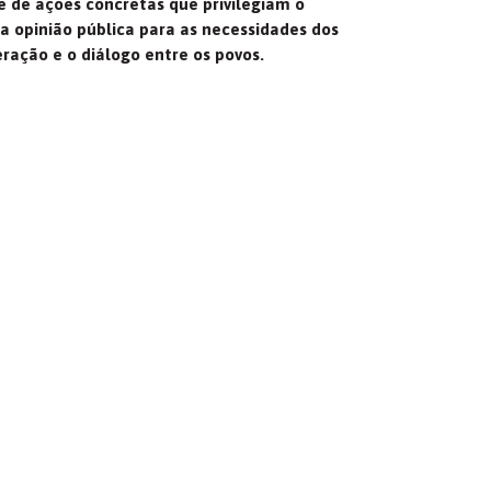
e de ações concretas que privilegiam o
a opinião pública para as necessidades dos
ação e o diálogo entre os povos.
Transparência
ncia, em especial na tomada de decisão e na
o pilar de confiança e como reconhecimento
do nosso trabalho.”