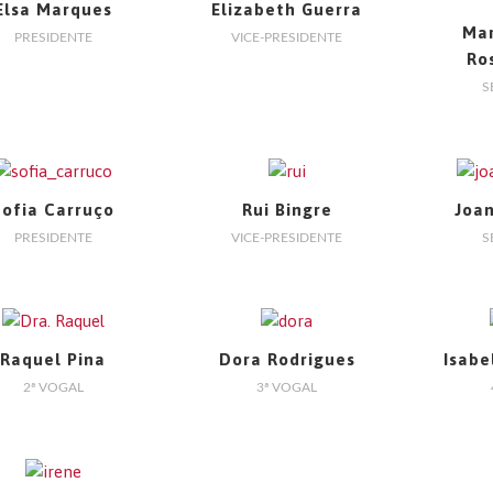
Elsa Marques
Elizabeth Guerra
Mar
PRESIDENTE
VICE-PRESIDENTE
Ro
S
Sofia Carruço
Rui Bingre
Joa
PRESIDENTE
VICE-PRESIDENTE
S
Raquel Pina
Dora Rodrigues
Isabe
2ª VOGAL
3ª VOGAL