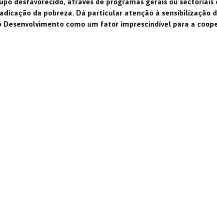
po desfavorecido, através de programas gerais ou sectoriais 
icação da pobreza. Dá particular atenção à sensibilização d
o Desenvolvimento como um fator imprescindível para a cooper
ue se sentem responsáveis
“Valorizamos a transparê
am soluções para os seus
prestação de contas, com