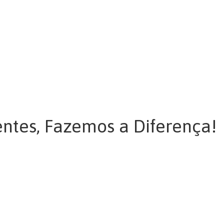
a dignidade humana, em
ido, e em promover a
 desenvolvimento.”
entes, Fazemos a Diferença!