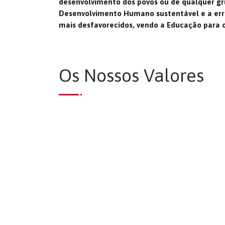
desenvolvimento dos povos ou de qualquer gru
Desenvolvimento Humano sustentável e a errad
mais desfavorecidos, vendo a Educação para 
Os Nossos Valores
Solidariedade
“Acreditamos na mobilização de cidadãos q
pela sociedade em que vivem e que procur
problemas.”