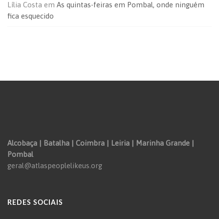
Lília Costa
em
As quintas-feiras em Pombal, onde ninguém
fica esquecido
Alcobaça | Batalha | Coimbra | Leiria | Marinha Grande |
Pombal
geral@atlaspeoplelikeus.org
REDES SOCIAIS