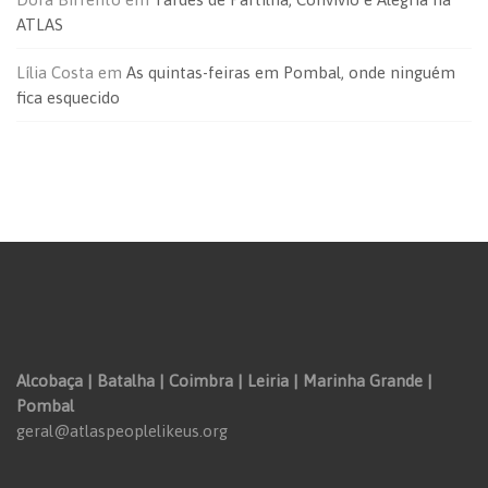
ATLAS
Lília Costa
em
As quintas-feiras em Pombal, onde ninguém
fica esquecido
Alcobaça | Batalha | Coimbra | Leiria | Marinha Grande |
Pombal
geral@atlaspeoplelikeus.org