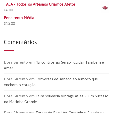
TACA - Todos os Artesãos Criamos Afetos
€
6.00
Peneirenta Média
€
15.00
Comentários
Dora Birrento
em
“Encontros ao Serão” Cuidar Também é
Amar
Dora Birrento
em
Conversas de sábado ao almoço que
enchem o coração
Dora Birrento
em
Feira solidária Vintage Atlas – Um Sucesso
na Marinha Grande
Dora Birrento
em
Tardes de Partilha, Convívio e Alegria na