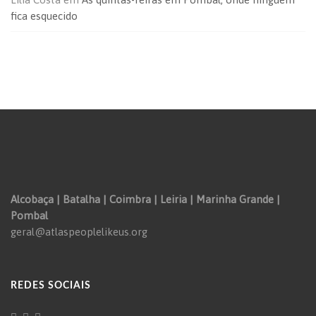
fica esquecido
Alcobaça | Batalha | Coimbra | Leiria | Marinha Grande |
Pombal
geral@atlaspeoplelikeus.org
REDES SOCIAIS