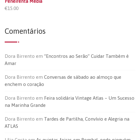
Peneirenta Média
€
15.00
Comentários
Dora Birrento
em
“Encontros ao Serão” Cuidar Também é
Amar
Dora Birrento
em
Conversas de sábado ao almoço que
enchem o coração
Dora Birrento
em
Feira solidária Vintage Atlas – Um Sucesso
na Marinha Grande
Dora Birrento
em
Tardes de Partilha, Convívio e Alegria na
ATLAS
Lília Costa
em
As quintas-feiras em Pombal, onde ninguém