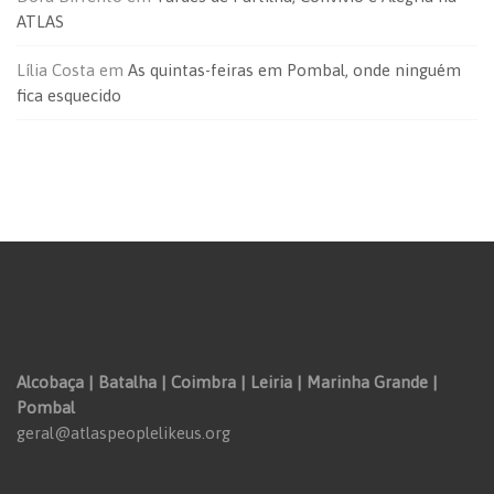
ATLAS
Lília Costa
em
As quintas-feiras em Pombal, onde ninguém
fica esquecido
Alcobaça | Batalha | Coimbra | Leiria | Marinha Grande |
Pombal
geral@atlaspeoplelikeus.org