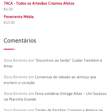
TACA - Todos os Artesãos Criamos Afetos
€
6.00
Peneirenta Média
€
15.00
Comentários
Dora Birrento
em
“Encontros ao Serão” Cuidar Também é
Amar
Dora Birrento
em
Conversas de sábado ao almoço que
enchem o coração
Dora Birrento
em
Feira solidária Vintage Atlas – Um Sucesso
na Marinha Grande
Dora Birrento
em
Tardes de Partilha, Convívio e Alegria na