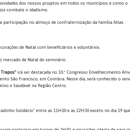
ovidades dos nossos projetos em todos os municípios e como o
igos combate o idadismo.
 participação no almoço de confraternização da família Atlas.
orações de Natal com beneficiários e voluntários.
o mercado de Natal do seminário.
 Trapos”
irá ser destacada no 10.º Congresso Envelhecimento Ativ
vento São Francisco, em Coimbra. Neste dia, será conhecido o ven
tivo e Saudável na Região Centro.
dinho Solidário” entre as 11H30 e as 22H30 exceto no dia 19 que
ossam participar em turnos de 2H30, e inscrições oferta de para o