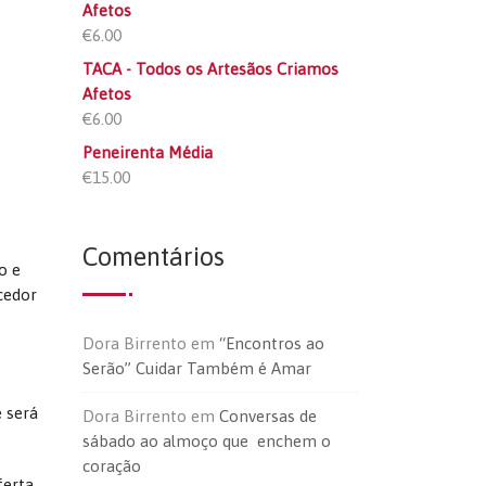
Afetos
€
6.00
TACA - Todos os Artesãos Criamos
Afetos
€
6.00
Peneirenta Média
€
15.00
Comentários
o e
cedor
Dora Birrento
em
“Encontros ao
Serão” Cuidar Também é Amar
 será
Dora Birrento
em
Conversas de
sábado ao almoço que enchem o
coração
ferta