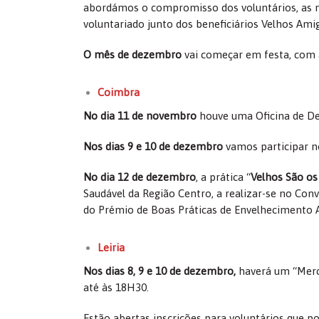
abordámos o compromisso dos voluntários, as n
voluntariado junto dos beneficiários Velhos Am
O mês de dezembro
vai começar em festa, com a
Coimbra
No dia 11 de novembro
houve uma Oficina de Dec
Nos dias 9 e 10 de dezembro
vamos participar n
No dia 12 de dezembro
, a prática “
Velhos São os
Saudável da Região Centro, a realizar-se no Con
do Prémio de Boas Práticas de Envelhecimento A
Leiria
Nos dias 8, 9 e 10 de dezembro,
haverá um “Merca
até às 18H30.
Estão abertas inscrições para voluntários que p