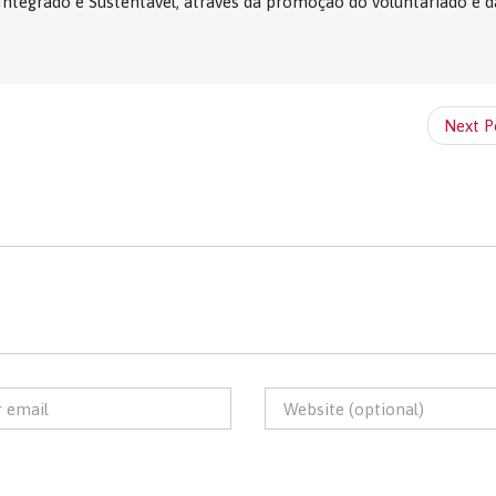
egrado e Sustentável, através da promoção do voluntariado e d
Next P