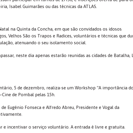
iria, Isabel Guimarães ou das técnicas da ATLAS.
atal na Quinta da Concha, em que são convidados os idosos
os, Velhos São os Trapos e Radices, voluntários e técnicas que du
ação, atenuando o seu isolamento social.
apassar, neste dia apenas estarão reunidas as cidades de Batalha, L
luntário, 5 de dezembro, realiza-se um Workshop “A importância d
ro-Cine de Pombal pelas 15h.
 de Eugénio Fonseca e Alfredo Abreu, Presidente e Vogal da
etivamente.
e incentivar o serviço voluntário. A entrada é livre e gratuita.