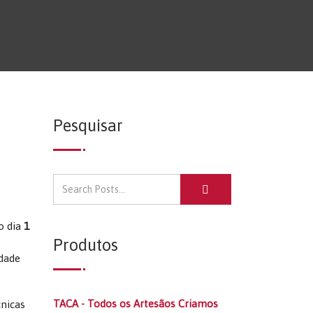
Pesquisar
o dia
1
Produtos
idade
TACA - Todos os Artesãos Criamos
nicas