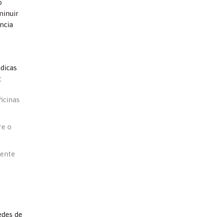
o
minuir
ncia
údicas
:
icinas
re o
iente
edes de