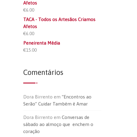
Afetos
€
6.00
TACA - Todos os Artesãos Criamos
Afetos
€
6.00
Peneirenta Média
€
15.00
Comentários
Dora Birrento
em
“Encontros ao
Serão” Cuidar Também é Amar
Dora Birrento
em
Conversas de
sábado ao almoço que enchem o
coração