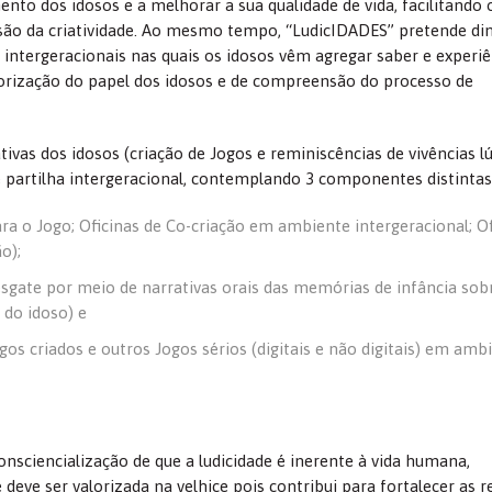
mento dos idosos e a melhorar a sua qualidade de vida, facilitando 
são da criatividade. Ao mesmo tempo, “LudicIDADES” pretende di
intergeracionais nas quais os idosos vêm agregar saber e experiê
orização do papel dos idosos e de compreensão do processo de
vas dos idosos (criação de Jogos e reminiscências de vivências l
e partilha intergeracional, contemplando 3 componentes distintas
ara o Jogo; Oficinas de Co-criação em ambiente intergeracional; Of
o);
(resgate por meio de narrativas orais das memórias de infância sob
 do idoso) e
gos criados e outros Jogos sérios (digitais e não digitais) em amb
sciencialização de que a ludicidade é inerente à vida humana,
eve ser valorizada na velhice pois contribui para fortalecer as r