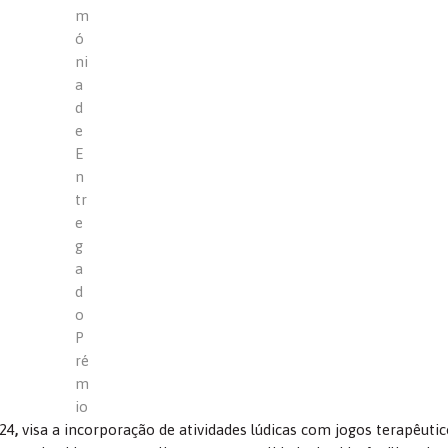
m
ó
ni
a
d
e
E
n
tr
e
g
a
d
o
P
ré
m
io
024
,
visa a incorporação de atividades lúdicas com jogos terapêuti