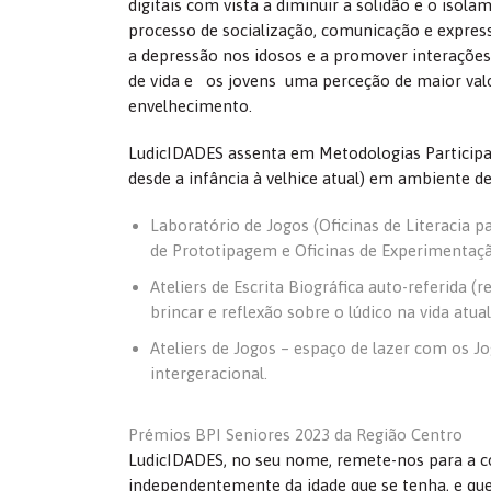
digitais com vista a diminuir a solidão e o isola
processo de socialização, comunicação e expres
a depressão nos idosos e a promover interações 
de vida e os jovens uma perceção de maior val
envelhecimento.
LudicIDADES assenta em Metodologias Participati
desde a infância à velhice atual) em ambiente d
Laboratório de Jogos (Oficinas de Literacia p
de Prototipagem e Oficinas de Experimentaçã
Ateliers de Escrita Biográfica auto-referida 
brincar e reflexão sobre o lúdico na vida atual
Ateliers de Jogos – espaço de lazer com os Jo
intergeracional.
Prémios BPI Seniores 2023 da Região Centro
LudicIDADES, no seu nome, remete-nos para a con
independentemente da idade que se tenha, e que d