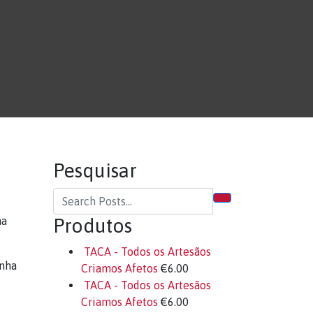
Pesquisar
na
Produtos
TACA - Todos os Artesãos
enha
Criamos Afetos
€
6.00
TACA - Todos os Artesãos
Criamos Afetos
€
6.00