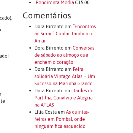
Peneirenta Média
€
15.00
Comentários
icado).
Dora Birrento
em
“Encontros
o
ao Serão” Cuidar Também é
Amar
Dora Birrento
em
Conversas
de sábado ao almoço que
ado!
enchem o coração
Dora Birrento
em
Feira
solidária Vintage Atlas – Um
Sucesso na Marinha Grande
Dora Birrento
em
Tardes de
m
Partilha, Convívio e Alegria
ste
na ATLAS
Lília Costa
em
As quintas-
feiras em Pombal, onde
ninguém fica esquecido