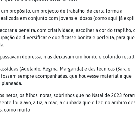
m propósito, um projecto de trabalho, de certa forma a
idealizada em conjunto com jovens e idosos (como aqui já expl
ecorar a peneira, com criatividade, escolher a cor do trapilho, 
ação de diversificar e que ficasse bonita e perfeita, para que
a.
 passavam depressa, mas deixavam um bonito e colorido result
assíduas (Adelaide, Regina, Margarida) e das técnicas (Sara e
ões fossem sempre acompanhadas, que houvesse material e que
 planeada.
s netos, os filhos, noras, sobrinhos que no Natal de 2023 fora
nte foi a avó, a tia, a mãe, a cunhada que o fez, no âmbito de
s, como muito