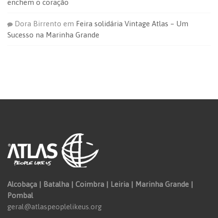
enchem o coração
Dora Birrento
em
Feira solidária Vintage Atlas – Um
Sucesso na Marinha Grande
Alcobaça | Batalha | Coimbra | Leiria | Marinha Grande |
Pombal
geral@atlaspeoplelikeus.org