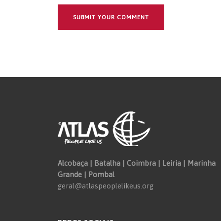
Alcobaça | Batalha | Coimbra | Leiria | Marinha
Grande | Pombal
geral@atlaspeoplelikeus.org