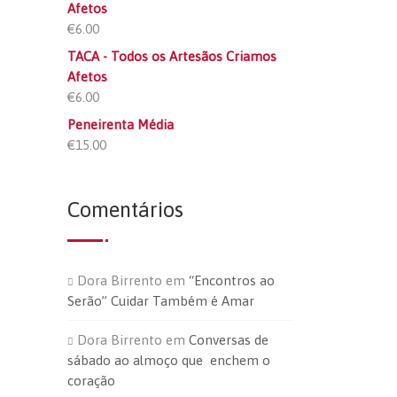
Afetos
€
6.00
TACA - Todos os Artesãos Criamos
Afetos
€
6.00
Peneirenta Média
€
15.00
Comentários
Dora Birrento
em
“Encontros ao
Serão” Cuidar Também é Amar
Dora Birrento
em
Conversas de
sábado ao almoço que enchem o
coração