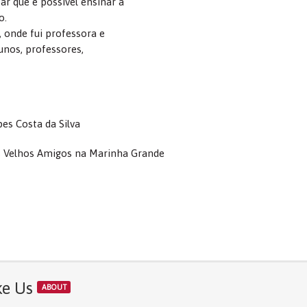
ar que é possível ensinar a
o.
, onde fui professora e
unos, professores,
es Costa da Silva
s Velhos Amigos na Marinha Grande
ke Us
ABOUT